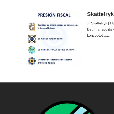
Skattetryk
✅ Skattetryk | H
Det finanspolitis
konceptet ...…