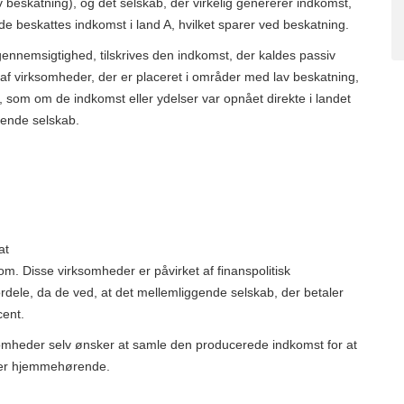
av beskatning), og det selskab, der virkelig genererer indkomst,
de beskattes indkomst i land A, hvilket sparer ved beskatning.
 gennemsigtighed, tilskrives den indkomst, der kaldes passiv
 af virksomheder, der er placeret i områder med lav beskatning,
, som om de indkomst eller ydelser var opnået direkte i landet
ende selskab.
at
m. Disse virksomheder er påvirket af finanspolitisk
dele, da de ved, at det mellemliggende selskab, der betaler
cent.
somheder selv ønsker at samle den producerede indkomst for at
b er hjemmehørende.