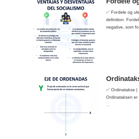
Fordele o
✅ Fordele og ule
definition. Ford
negative, som for
Ordinataks
✅ Ordinatakse | 
Ordinataksen er d
…