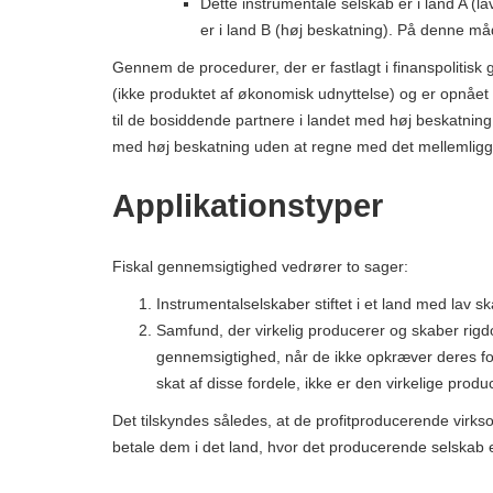
Dette instrumentale selskab er i land A (l
er i land B (høj beskatning). På denne må
Gennem de procedurer, der er fastlagt i finanspolitisk
(ikke produktet af økonomisk udnyttelse) og er opnået
til de bosiddende partnere i landet med høj beskatning
med høj beskatning uden at regne med det mellemligg
Applikationstyper
Fiskal gennemsigtighed vedrører to sager:
Instrumentalselskaber stiftet i et land med lav sk
Samfund, der virkelig producerer og skaber rigdo
gennemsigtighed, når de ikke opkræver deres for
skat af disse fordele, ikke er den virkelige produ
Det tilskyndes således, at de profitproducerende virk
betale dem i det land, hvor det producerende selska