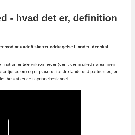
 - hvad det er, definition
r mod at undgå skatteunddragelse i landet, der skal
 af instrumentale virksomheder (dem, der markedsføres, men
verer tjenesten) og er placeret i andre lande end partnernes, er
des beskattes de i oprindelseslandet.
Play