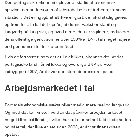
Den portugisiske økonomi oplever et stadie af økonomisk
opsving, der understøttet af jobskabelse især forbedrer landets
situation. Det er rigtigt, at alt ikke er gjort, der skal stadig gøres,
og frem for alt skal det opnås, at denne vækst er stabil og
langvarig på lang sigt, og hvad der endnu er vigtigere, reducerer
dens offentlige gæld, som er over 130% af BNP, tal meget højere
end gennemsnittet for euroområdet.
Hvis alt fortsætter, som det er i øjeblikket, skønnes det, at det
portugisiske land i år vil lukke og overstige BNP pr. Real
indbygger i 2007, året hvor den store depression opstod.
Arbejdsmarkedet i tal
Portugals økonomiske vækst bliver stadig mere reel og langvarig.
Og med det kan vi se, hvordan det påvirker arbejdsmarkedet
meget tilfredsstillende, hvilket har lidt et markant fald i ledigheden
og nået tal, der ikke er set siden 2006, et år før finanskrisen
opstod.