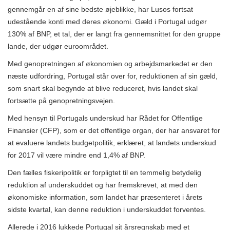
gennemgår en af ​​sine bedste øjeblikke, har Lusos fortsat
udestående konti med deres økonomi. Gæld i Portugal udgør
130% af BNP, et tal, der er langt fra gennemsnittet for den gruppe
lande, der udgør euroområdet.
Med genopretningen af ​​økonomien og arbejdsmarkedet er den
næste udfordring, Portugal står over for, reduktionen af ​​sin gæld,
som snart skal begynde at blive reduceret, hvis landet skal
fortsætte på genopretningsvejen.
Med hensyn til Portugals underskud har Rådet for Offentlige
Finansier (CFP), som er det offentlige organ, der har ansvaret for
at evaluere landets budgetpolitik, erklæret, at landets underskud
for 2017 vil være mindre end 1,4% af BNP.
Den fælles fiskeripolitik er forpligtet til en temmelig betydelig
reduktion af underskuddet og har fremskrevet, at med den
økonomiske information, som landet har præsenteret i årets
sidste kvartal, kan denne reduktion i underskuddet forventes.
Allerede i 2016 lukkede Portugal sit årsregnskab med et