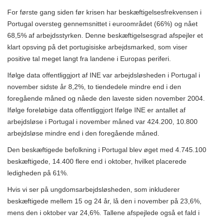
For første gang siden før krisen har beskæftigelsesfrekvensen i
Portugal oversteg gennemsnittet i euroområdet (66%) og nået
68,5% af arbejdsstyrken. Denne beskæftigelsesgrad afspejler et
klart opsving på det portugisiske arbejdsmarked, som viser
positive tal meget langt fra landene i Europas periferi.
Ifølge data offentliggjort af INE var arbejdsløsheden i Portugal i
november sidste år 8,2%, to tiendedele mindre end i den
foregående måned og nåede den laveste siden november 2004.
Ifølge foreløbige data offentliggjort Ifølge INE er antallet af
arbejdsløse i Portugal i november måned var 424.200, 10.800
arbejdsløse mindre end i den foregående måned.
Den beskæftigede befolkning i Portugal blev øget med 4.745.100
beskæftigede, 14.400 flere end i oktober, hvilket placerede
ledigheden på 61%.
Hvis vi ser på ungdomsarbejdsløsheden, som inkluderer
beskæftigede mellem 15 og 24 år, lå den i november på 23,6%,
mens den i oktober var 24,6%. Tallene afspejlede også et fald i