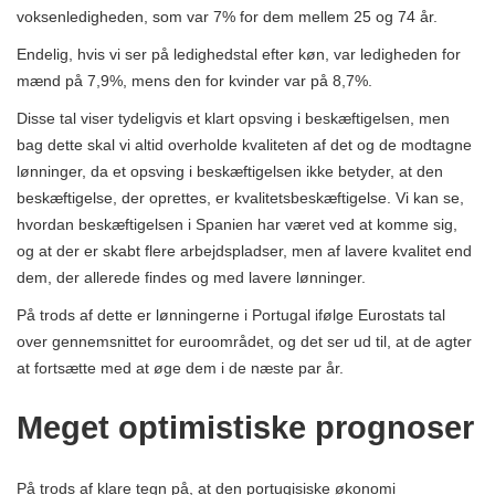
voksenledigheden, som var 7% for dem mellem 25 og 74 år.
Endelig, hvis vi ser på ledighedstal efter køn, var ledigheden for
mænd på 7,9%, mens den for kvinder var på 8,7%.
Disse tal viser tydeligvis et klart opsving i beskæftigelsen, men
bag dette skal vi altid overholde kvaliteten af ​​det og de modtagne
lønninger, da et opsving i beskæftigelsen ikke betyder, at den
beskæftigelse, der oprettes, er kvalitetsbeskæftigelse. Vi kan se,
hvordan beskæftigelsen i Spanien har været ved at komme sig,
og at der er skabt flere arbejdspladser, men af ​​lavere kvalitet end
dem, der allerede findes og med lavere lønninger.
På trods af dette er lønningerne i Portugal ifølge Eurostats tal
over gennemsnittet for euroområdet, og det ser ud til, at de agter
at fortsætte med at øge dem i de næste par år.
Meget optimistiske prognoser
På trods af klare tegn på, at den portugisiske økonomi