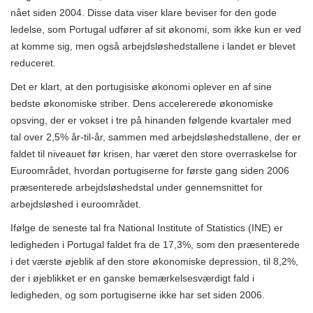
nået siden 2004. Disse data viser klare beviser for den gode
ledelse, som Portugal udfører af sit økonomi, som ikke kun er ved
at komme sig, men også arbejdsløshedstallene i landet er blevet
reduceret.
Det er klart, at den portugisiske økonomi oplever en af ​​sine
bedste økonomiske striber. Dens accelererede økonomiske
opsving, der er vokset i tre på hinanden følgende kvartaler med
tal over 2,5% år-til-år, sammen med arbejdsløshedstallene, der er
faldet til niveauet før krisen, har været den store overraskelse for
Euroområdet, hvordan portugiserne for første gang siden 2006
præsenterede arbejdsløshedstal under gennemsnittet for
arbejdsløshed i euroområdet.
Ifølge de seneste tal fra National Institute of Statistics (INE) er
ledigheden i Portugal faldet fra de 17,3%, som den præsenterede
i det værste øjeblik af den store økonomiske depression, til 8,2%,
der i øjeblikket er en ganske bemærkelsesværdigt fald i
ledigheden, og som portugiserne ikke har set siden 2006.